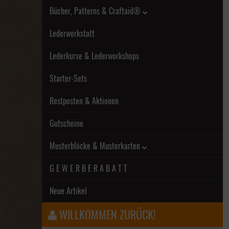
Bücher, Patterns & Craftaid®
Lederwerkstatt
Lederkurse & Lederworkshops
Starter-Sets
Restposten & Aktionen
Gutscheine
Musterblöcke & Musterkarten
G E W E R B E R A B A T T
Neue Artikel
WILLKOMMEN ZURÜCK!