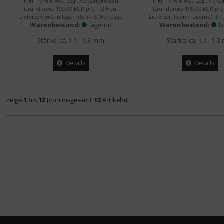
inkl. 19 % MwSt. zzgl.
Versandkosten
inkl. 19 % MwSt. zzgl.
Vers
Grundpreis: 199,00 EUR pro 1/2 Haut
Grundpreis: 199,00 EUR pro
Lieferzeit (wenn lagernd):
3 - 5 Werktage
Lieferzeit (wenn lagernd):
3 -
Warenbestand:
lagernd
Warenbestand:
l
Stärke: ca. 1,1 - 1,3 mm
Stärke: ca. 1,1 - 1,
Details
Details
Zeige
1
bis
12
(von insgesamt
12
Artikeln)