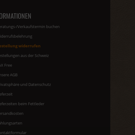
FORMATIONEN
eratungs-/Verkaufstermin buchen
iderrufsbelehrung
estellung widerrufen
estellungen aus der Schweiz
AX Free
nsere AGB
rivatsphäre und Datenschutz
eferzeit
eferzeiten beim Fettleder
ersandkosten
ahlungsarten
ontaktformular