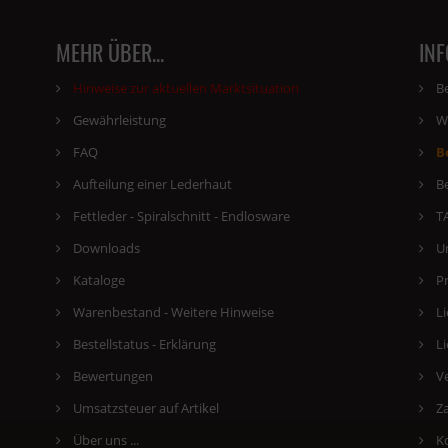
MEHR ÜBER...
IN
Hinweise zur aktuellen Marktsituation
B
Gewährleistung
W
FAQ
B
Aufteilung einer Lederhaut
B
Fettleder - Spiralschnitt - Endlosware
T
Downloads
U
Kataloge
P
Warenbestand - Weitere Hinweise
Li
Bestellstatus - Erklärung
Li
Bewertungen
V
Umsatzsteuer auf Artikel
Z
Über uns ...
K