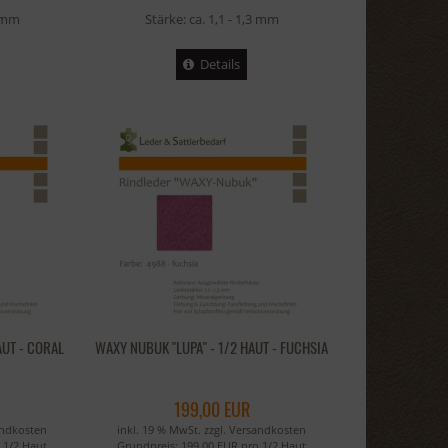
3 mm
Stärke: ca. 1,1 - 1,3 mm
Details
AUT - CORAL
WAXY NUBUK "LUPA" - 1/2 HAUT - FUCHSIA
199,00 EUR
andkosten
inkl. 19 % MwSt. zzgl.
Versandkosten
 1/2 Haut
Grundpreis: 199,00 EUR pro 1/2 Haut