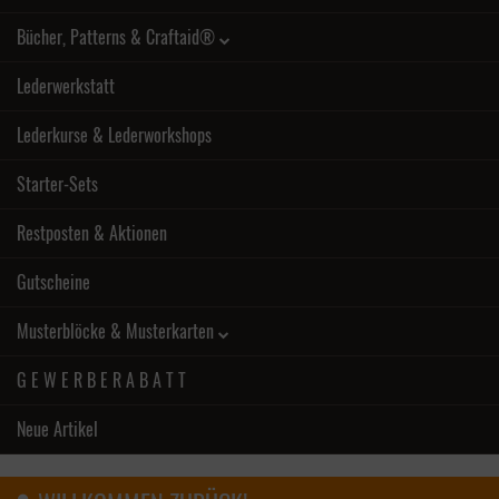
Bücher, Patterns & Craftaid®
Lederwerkstatt
Lederkurse & Lederworkshops
Starter-Sets
Restposten & Aktionen
Gutscheine
Musterblöcke & Musterkarten
G E W E R B E R A B A T T
Neue Artikel