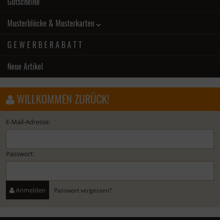
Gutscheine
Musterblöcke & Musterkarten
G E W E R B E R A B A T T
Neue Artikel
WILLKOMMEN ZURÜCK!
E-Mail-Adresse:
Passwort:
Anmelden
Passwort vergessen?