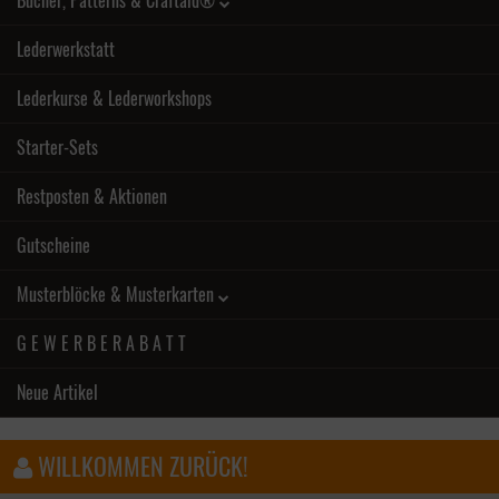
Bücher, Patterns & Craftaid®
Lederwerkstatt
Lederkurse & Lederworkshops
Starter-Sets
Restposten & Aktionen
Gutscheine
Musterblöcke & Musterkarten
G E W E R B E R A B A T T
Neue Artikel
WILLKOMMEN ZURÜCK!