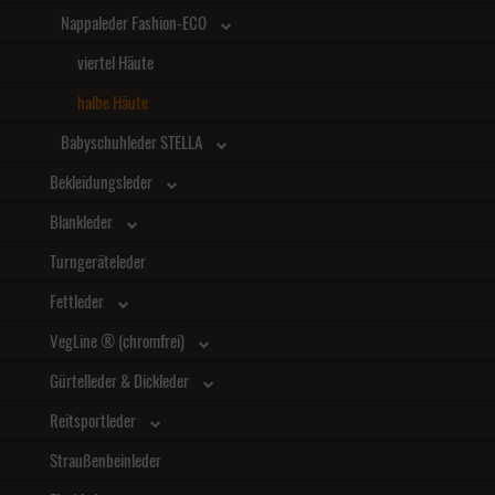
Nappaleder Fashion-ECO
viertel Häute
halbe Häute
Babyschuhleder STELLA
Bekleidungsleder
Blankleder
Turngeräteleder
Fettleder
VegLine ® (chromfrei)
Gürtelleder & Dickleder
Reitsportleder
Straußenbeinleder